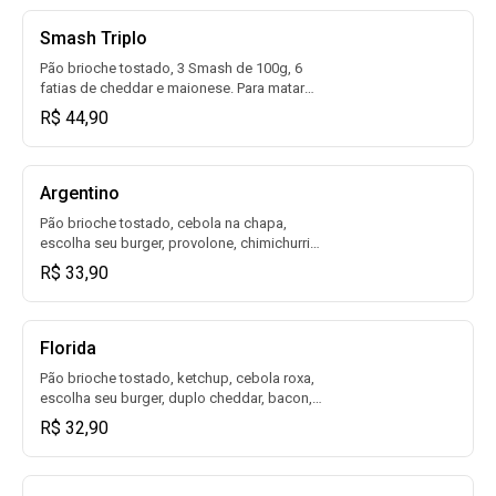
Smash Triplo
Pão brioche tostado, 3 Smash de 100g, 6
fatias de cheddar e maionese. Para matar
qualquer fome!
R$ 44,90
Argentino
Pão brioche tostado, cebola na chapa,
escolha seu burger, provolone, chimichurri
artesanal, bacon e maionese.
R$ 33,90
Florida
Pão brioche tostado, ketchup, cebola roxa,
escolha seu burger, duplo cheddar, bacon,
alface, tomate e maionese.
R$ 32,90