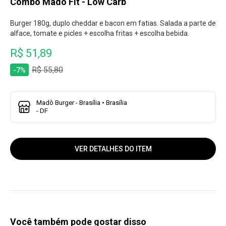
Combo Madô Fit - Low Carb
Burger 180g, duplo cheddar e bacon em fatias. Salada a parte de
alface, tomate e picles + escolha fritas + escolha bebida.
R$ 51,89
R$ 55,80
-7%
Madô Burger - Brasília • Brasília
- DF
VER DETALHES DO ITEM
Você também pode gostar disso