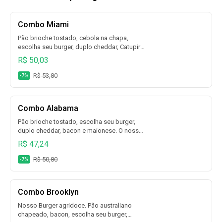
Combo Miami
Pão brioche tostado, cebola na chapa,
escolha seu burger, duplo cheddar, Catupiry,
bacon e maionese + escolha fritas +
R$ 50,03
escolha bebida.
R$ 53,80
-7%
Combo Alabama
Pão brioche tostado, escolha seu burger,
duplo cheddar, bacon e maionese. O nosso
X-Bacon + escolha fritas + escolha bebida.
R$ 47,24
R$ 50,80
-7%
Combo Brooklyn
Nosso Burger agridoce. Pão australiano
chapeado, bacon, escolha seu burger,