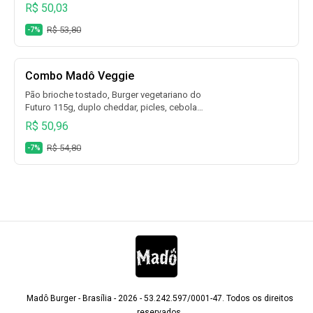
duplo cheddar, cebola caramelizada Madô
R$ 50,03
e maionese da casa + escolha fritas +
escolha bebida.
R$ 53,80
-7%
Combo Madô Veggie
Pão brioche tostado, Burger vegetariano do
Futuro 115g, duplo cheddar, picles, cebola
roxa, alface e tomate (sem maionese) +
R$ 50,96
escolha fritas + escolha bebida.
R$ 54,80
-7%
Madô Burger - Brasília - 2026 - 53.242.597/0001-47. Todos os direitos
reservados.