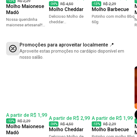
R$ 2,29
-13%
R$ 4,50
R$ 2,29
-34%
-13%
Molho Maionese
Molho Cheddar
Molho Barbecue
Madô
Delicioso Molho de
Potinho com molho Bbq
Nossa queridinha
M
cheddar
60g
maionese artesanal!!
R
Madô.Maravilhoso para
Preparada na perfeição
G
acompanhar nossas
com os melhores
Fritas e Burgers. Porção
ingredientes.
de aprox 60g.
Promoções para aproveitar localmente 📍
Aproveite estas promoções no cardápio disponível em
nosso salão.
A partir de R$ 1,99
A
A partir de R$ 2,99
A partir de R$ 1,99
R$ 2,29
-13%
R$ 4,50
R$ 2,29
-34%
-13%
Molho Maionese
Molho Cheddar
Molho Barbecue
Madô
Delicioso Molho de
Potinho com molho Bbq