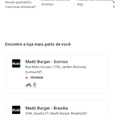
Nossa queridinha
M
cheddar
60g
maionese artesanal!!
R
Madô.Maravilhoso para
Preparada na perfeição
G
acompanhar nossas
com os melhores
Fritas e Burgers. Porção
ingredientes.
de aprox 60g.
Encontre a loja mais perto de você
Madô Burger - Sorriso
Rua Mato Grosso, 1792, Jardim Alvorada,
Sorriso/MT
FECHADA
Madô Burger - Brasília
SHN, Quadra 01, Madô Burger, Brasília/DF