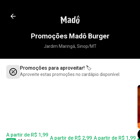
Promoções Madô Burger
Jardim Maringá, Sinop/MT
Promoções para aproveitar! 🏷️
Aproveite estas promoções no cardápio disponível.
A partir de R$ 1,99
A
A partir de R$ 2,99
A partir de R$ 1,99