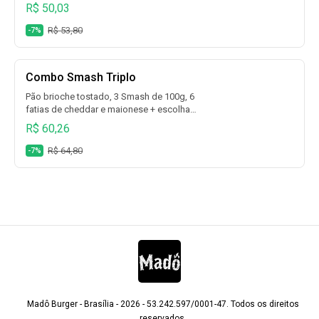
cebola roxa, picles, Catupiry, alface, tomate
R$ 50,03
bacon e maionese + escolha fritas +
escolha bebida.
R$ 53,80
-7%
Combo Smash Triplo
Pão brioche tostado, 3 Smash de 100g, 6
fatias de cheddar e maionese + escolha
fritas + escolha bebida. Para matar qualquer
R$ 60,26
fome!
R$ 64,80
-7%
Madô Burger - Brasília - 2026 - 53.242.597/0001-47. Todos os direitos
reservados.