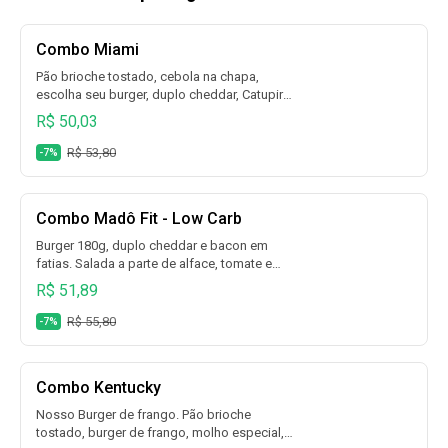
Combo Miami
Pão brioche tostado, cebola na chapa,
escolha seu burger, duplo cheddar, Catupiry,
bacon e maionese + escolha fritas +
R$ 50,03
escolha bebida.
R$ 53,80
-7%
Combo Madô Fit - Low Carb
Burger 180g, duplo cheddar e bacon em
fatias. Salada a parte de alface, tomate e
picles + escolha fritas + escolha bebida.
R$ 51,89
R$ 55,80
-7%
Combo Kentucky
Nosso Burger de frango. Pão brioche
tostado, burger de frango, molho especial,