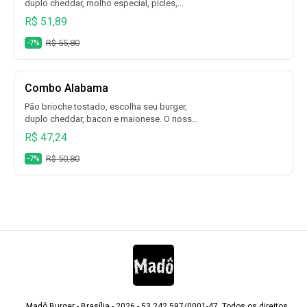
duplo cheddar, molho especial, picles,
cebola roxa, bacon em fatias, alface, tomate
R$ 51,89
e maionese + escolha fritas + escolha
bebida.
R$ 55,80
-7%
Combo Alabama
Pão brioche tostado, escolha seu burger,
duplo cheddar, bacon e maionese. O nosso
X-Bacon + escolha fritas + escolha bebida.
R$ 47,24
R$ 50,80
-7%
Madô Burger - Brasília - 2026 - 53.242.597/0001-47. Todos os direitos