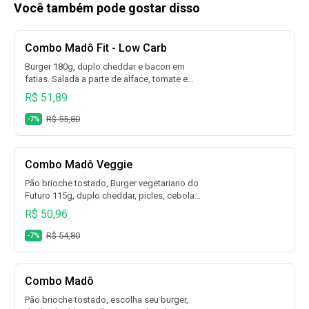
Você também pode gostar disso
Combo Madô Fit - Low Carb
Burger 180g, duplo cheddar e bacon em
fatias. Salada a parte de alface, tomate e
picles + escolha fritas + escolha bebida.
R$ 51,89
R$ 55,80
-7%
Combo Madô Veggie
Pão brioche tostado, Burger vegetariano do
Futuro 115g, duplo cheddar, picles, cebola
roxa, alface e tomate (sem maionese) +
R$ 50,96
escolha fritas + escolha bebida.
R$ 54,80
-7%
Combo Madô
Pão brioche tostado, escolha seu burger,