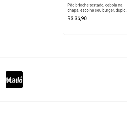
Pão brioche tostado, cebola na
chapa, escolha seu burger, duplo
cheddar, Catupiry, bacon e maion
R$ 36,90