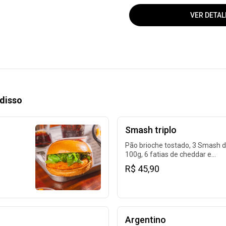
VER DETAL
disso
Smash triplo
Pão brioche tostado, 3 Smash 
100g, 6 fatias de cheddar e
maionese. Para matar qualquer
R$ 45,90
fome!
Argentino