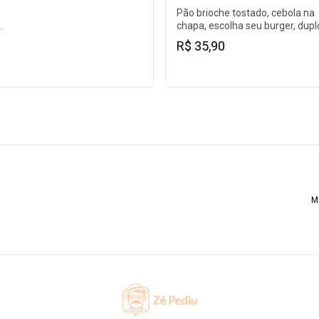
Pão brioche tostado, cebola na
chapa, escolha seu burger, dupl
ese.
cheddar, chimichurri artesanal,
R$ 35,90
e maionese.
M